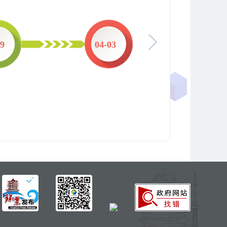
29
04-03
03-1