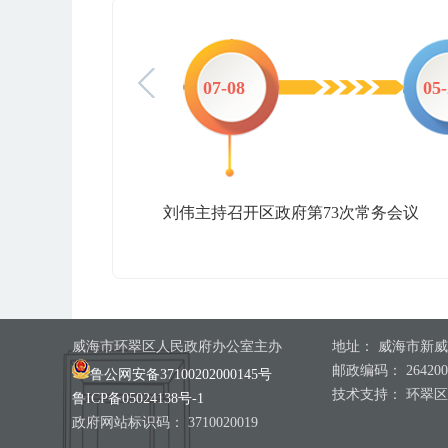
-07
07-08
05
刘伟主持召开区政府第73次常务会议
威海市环翠区人民政府办公室主办
地址： 威海市新威
邮政编码： 264200
鲁公网安备37100202000145号
技术支持： 环翠
鲁ICP备05024138号-1
政府网站标识码： 3710020019