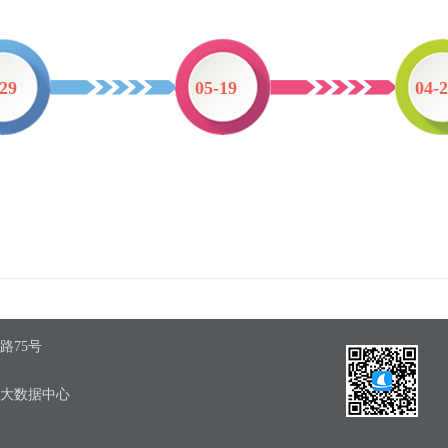
-29
05-19
04-
路75号
区大数据中心