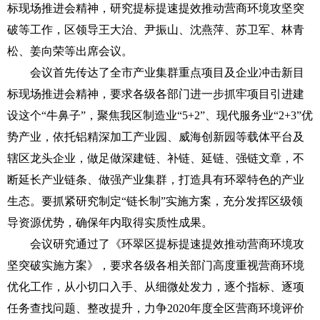
标现场推进会精神，研究提标提速提效推动营商环境攻坚突
破等工作，区领导王大治、尹振山、沈燕萍、苏卫军、林青
松、姜向荣等出席会议。
会议首先传达了全市产业集群重点项目及企业冲击新目
标现场推进会精神，要求各级各部门进一步抓牢项目引进建
设这个“牛鼻子”，聚焦我区制造业“5+2”、现代服务业“2+3”优
势产业，依托铝精深加工产业园、威海创新园等载体平台及
辖区龙头企业，做足做深建链、补链、延链、强链文章，不
断延长产业链条、做强产业集群，打造具有环翠特色的产业
生态。要抓紧研究制定“链长制”实施方案，充分发挥区级领
导资源优势，确保年内取得实质性成果。
会议研究通过了《环翠区提标提速提效推动营商环境攻
坚突破实施方案》，要求各级各相关部门高度重视营商环境
优化工作，从小切口入手、从细微处发力，逐个指标、逐项
任务查找问题、整改提升，力争2020年度全区营商环境评价