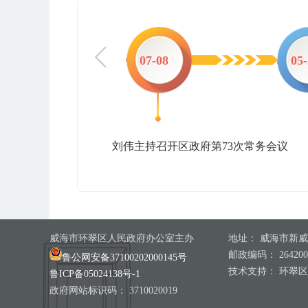
-07
07-08
05
刘伟主持召开区政府第73次常务会议
威海市环翠区人民政府办公室主办
地址： 威海市新威
邮政编码： 264200
鲁公网安备37100202000145号
技术支持： 环翠
鲁ICP备05024138号-1
政府网站标识码： 3710020019