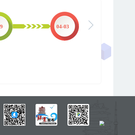
29
04-03
03-1