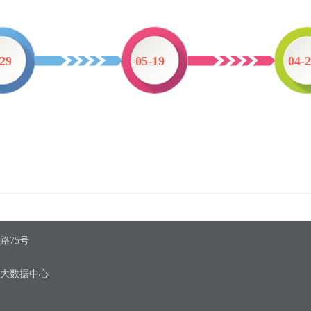
-29
05-19
04-
路75号
区大数据中心