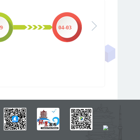
29
04-03
03-1