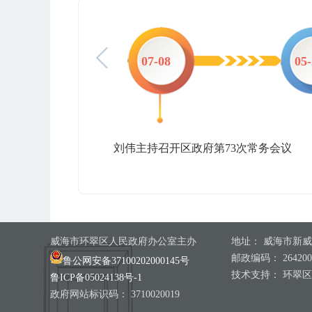
-07
07-08
05
刘伟主持召开区政府第73次常务会议
威海市环翠区人民政府办公室主办
地址： 威海市新威
邮政编码： 264200
鲁公网安备37100202000145号
技术支持： 环翠
鲁ICP备05024138号-1
政府网站标识码： 3710020019