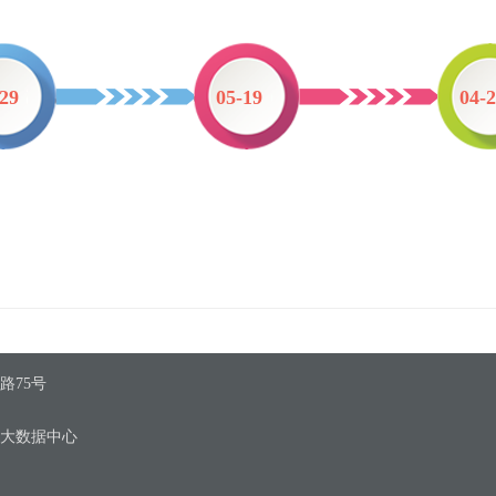
-29
05-19
04-
路75号
区大数据中心