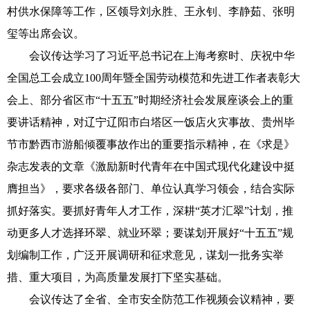
村供水保障等工作，区领导刘永胜、王永钊、李静茹、张明
玺等出席会议。
会议传达学习了习近平总书记在上海考察时、庆祝中华
全国总工会成立100周年暨全国劳动模范和先进工作者表彰大
会上、部分省区市“十五五”时期经济社会发展座谈会上的重
要讲话精神，对辽宁辽阳市白塔区一饭店火灾事故、贵州毕
节市黔西市游船倾覆事故作出的重要指示精神，在《求是》
杂志发表的文章《激励新时代青年在中国式现代化建设中挺
膺担当》，要求各级各部门、单位认真学习领会，结合实际
抓好落实。要抓好青年人才工作，深耕“英才汇翠”计划，推
动更多人才选择环翠、就业环翠；要谋划开展好“十五五”规
划编制工作，广泛开展调研和征求意见，谋划一批务实举
措、重大项目，为高质量发展打下坚实基础。
会议传达了全省、全市安全防范工作视频会议精神，要