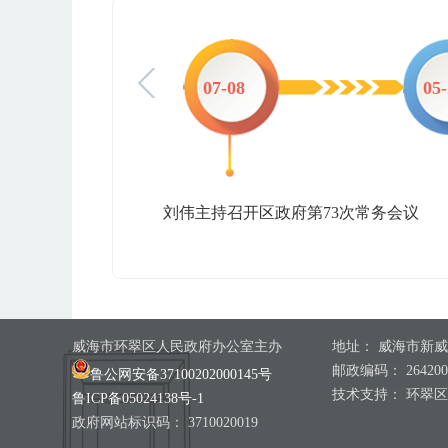
-07
07-08
05
刘伟主持召开区政府第73次常务会议
威海市环翠区人民政府办公室主办
地址： 威海市新威
邮政编码： 264200
鲁公网安备37100202000145号
技术支持： 环翠
鲁ICP备05024138号-1
政府网站标识码： 3710020019