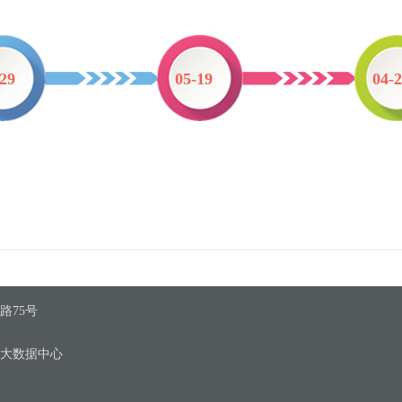
-29
05-19
04-
路75号
区大数据中心