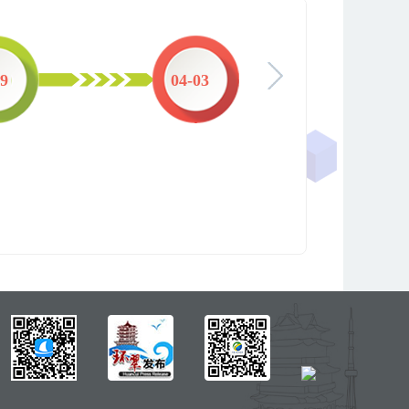
29
04-03
03-1