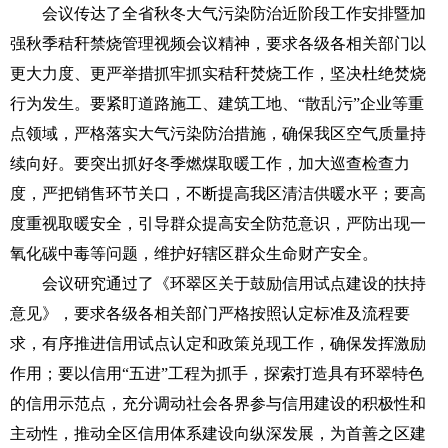
会议传达了全省秋冬大气污染防治近阶段工作安排暨加
强秋季秸秆禁烧管理视频会议精神，要求各级各相关部门以
更大力度、更严举措抓牢抓实秸秆焚烧工作，坚决杜绝焚烧
行为发生。要紧盯道路施工、建筑工地、“散乱污”企业等重
点领域，严格落实大气污染防治措施，确保我区空气质量持
续向好。要突出抓好冬季燃煤取暖工作，加大巡查检查力
度，严把销售环节关口，不断提高我区清洁供暖水平；要高
度重视取暖安全，引导群众提高安全防范意识，严防出现一
氧化碳中毒等问题，维护好辖区群众生命财产安全。
会议研究通过了《环翠区关于鼓励信用试点建设的扶持
意见》，要求各级各相关部门严格按照认定标准及流程要
求，有序推进信用试点认定和政策兑现工作，确保发挥激励
作用；要以信用“五进”工程为抓手，探索打造具有环翠特色
的信用示范点，充分调动社会各界参与信用建设的积极性和
主动性，推动全区信用体系建设向纵深发展，为首善之区建