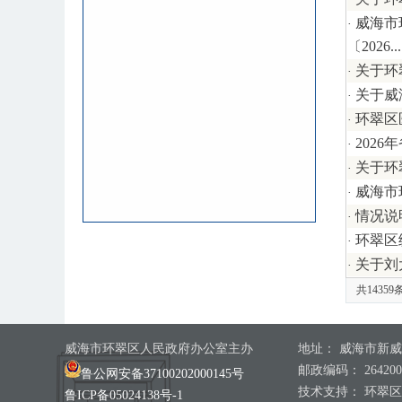
威海市
·
〔2026...
关于环
·
关于威
·
环翠区
·
202
·
关于环
·
威海市
·
情况说
·
环翠区
·
关于刘
·
共14359
威海市环翠区人民政府办公室主办
地址： 威海市新威
邮政编码： 264200
鲁公网安备37100202000145号
技术支持： 环翠
鲁ICP备05024138号-1