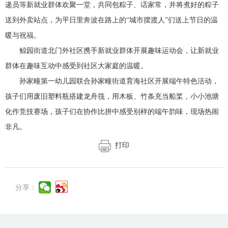
递员等新就业群体欢聚一堂，共同包粽子、话家常，并将煮好的粽子
送到外卖站点，为平日里奔波在路上的“城市摆渡人”们送上节日的温
暖与祝福。
鲸园街道北门外社区携手新就业群体开展趣味运动会，让新就业
群体在趣味互动中感受到社区大家庭的温暖。
孙家疃第一幼儿园联合孙家疃街道育海社区开展端午特色活动，
孩子们用废旧塑料瓶搭建龙舟筏，用木板、竹条充当船桨，小小池塘
化作竞技赛场，孩子们在协作比拼中感受别样的端午韵味，现场热闹
非凡。
打印
分享：