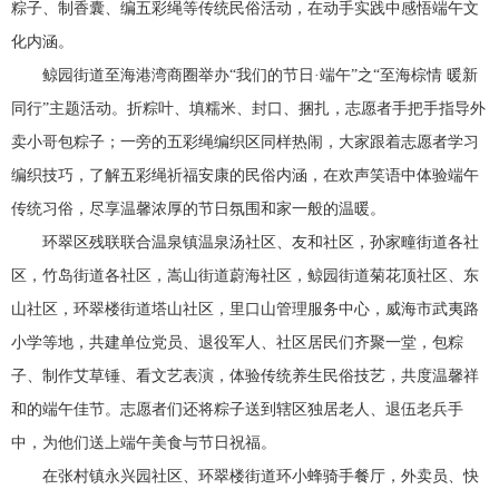
粽子、制香囊、编五彩绳等传统民俗活动，在动手实践中感悟端午文
化内涵。
鲸园街道至海港湾商圈举办“我们的节日·端午”之“至海棕情 暖新
同行”主题活动。折粽叶、填糯米、封口、捆扎，志愿者手把手指导外
卖小哥包粽子；一旁的五彩绳编织区同样热闹，大家跟着志愿者学习
编织技巧，了解五彩绳祈福安康的民俗内涵，在欢声笑语中体验端午
传统习俗，尽享温馨浓厚的节日氛围和家一般的温暖。
环翠区残联联合温泉镇温泉汤社区、友和社区，孙家疃街道各社
区，竹岛街道各社区，嵩山街道蔚海社区，鲸园街道菊花顶社区、东
山社区，环翠楼街道塔山社区，里口山管理服务中心，威海市武夷路
小学等地，共建单位党员、退役军人、社区居民们齐聚一堂，包粽
子、制作艾草锤、看文艺表演，体验传统养生民俗技艺，共度温馨祥
和的端午佳节。志愿者们还将粽子送到辖区独居老人、退伍老兵手
中，为他们送上端午美食与节日祝福。
在张村镇永兴园社区、环翠楼街道环小蜂骑手餐厅，外卖员、快