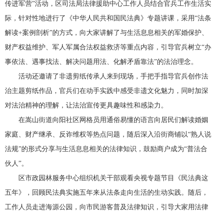
传进军营”活动，区司法局法律援助中心工作人员结合官兵工作生活实
际，针对性地进行了《中华人民共和国民法典》专题讲课，采用“法条
解读+案例剖析”的方式，向大家讲解了与生活息息相关的军婚保护、
财产权益维护、军人军属合法权益救济等重点内容，引导官兵树立“办
事依法、遇事找法、解决问题用法、化解矛盾靠法”的法治理念。
活动还邀请了非遗剪纸传承人来到现场，手把手指导官兵创作法
治主题剪纸作品，官兵们在动手实践中感受非遗文化魅力，同时加深
对法治精神的理解，让法治宣传更具趣味性和感染力。
在嵩山街道向阳社区网格员用通俗易懂的语言向居民们解读婚姻
家庭、财产继承、反诈维权等热点问题，随后深入沿街商铺以“熟人说
法规”的形式分享与生活息息相关的法律知识，鼓励商户成为“普法合
伙人”。
区市政园林服务中心组织机关干部观看央视专题节目《民法典这
五年》，回顾民法典实施五年来从法条走向生活的生动实践。随后，
工作人员走进海源公园，向市民游客普及法律知识，引导大家用法律