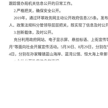
跟踪督办局机关信息公开的日常工作。
2.严格把关，确保安全公开。
2019年，通过环翠政务网主动公开政府信息225条。
人、政策法规科分管领导层层把关，既实现了信息及时公
3.创新载体，及时公开。
充分利用政府网站、电子显示屏、悬挂标语、上街宣传等
月”等面向社会开展宣传活动。5月30日、8月29日，分别
4日，分别在孙家疃镇蓝山海岸、蓝湾公馆、恒大海上帝
4.主动公开政府信息的情况。
2019年，共公开信息314条，其中，通过环翠政务网主
示、“双随机、一公开”监管、重大建设项目、保障性安居
（三）依申请公开政府信息和不予公开政府信息情况
1.依申请公开工作受理、答复情况。
2019年度共收到政府信息公开申请11件，全部按时办结
2.不予公开政府信息备案情况。