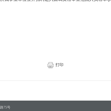
打印
路75号