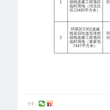
1
镇线改建工程项目
临时用地（河北社
区13495平方米）
环翠区
S302
成威
线皇冠街道至张村
2
镇线改建工程项目
临时用地（
黄家皂
7447平方米）
分享：