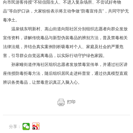
向市民游客传授“不轻信陌生人、不进入复杂场所、不尝试好奇物
品”等自护口诀，大家纷纷表示将主动争做“防毒宣传员”，共同守护无
毒净土。
温泉镇东明新村、嵩山街道向阳社区分别组织志愿者向群众发放
宣传资料，讲解传统毒品与新型伪装毒品的辨别方法，普及禁毒相关
法律法规，并结合真实案例剖析吸毒对个人、家庭及社会的严重危
害，引导群众自觉远离毒品，以实际行动守护绿色家园。
孙家疃街道伴海社区组织志愿者发放禁毒宣传单，并通过社区讲
座传授防毒拒毒方法，随后组织居民走进科普室，通过仿真模型直观
辨识各类毒品，让禁毒意识真正入脑入心。
打印
分享：