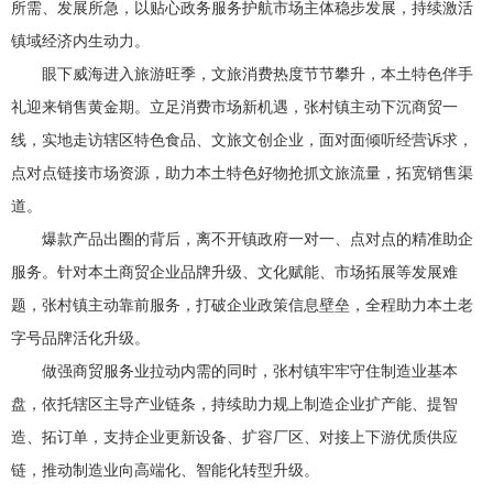
所需、发展所急，以贴心政务服务护航市场主体稳步发展，持续激活
镇域经济内生动力。
眼下威海进入旅游旺季，文旅消费热度节节攀升，本土特色伴手
礼迎来销售黄金期。立足消费市场新机遇，张村镇主动下沉商贸一
线，实地走访辖区特色食品、文旅文创企业，面对面倾听经营诉求，
点对点链接市场资源，助力本土特色好物抢抓文旅流量，拓宽销售渠
道。
爆款产品出圈的背后，离不开镇政府一对一、点对点的精准助企
服务。针对本土商贸企业品牌升级、文化赋能、市场拓展等发展难
题，张村镇主动靠前服务，打破企业政策信息壁垒，全程助力本土老
字号品牌活化升级。
做强商贸服务业拉动内需的同时，张村镇牢牢守住制造业基本
盘，依托辖区主导产业链条，持续助力规上制造企业扩产能、提智
造、拓订单，支持企业更新设备、扩容厂区、对接上下游优质供应
链，推动制造业向高端化、智能化转型升级。