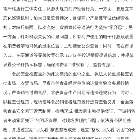
需严格履行主体责任，从源头规范商户经营行为。一方面，要建立常
态化巡查机制，加大日常监管频次，督促商户严格遵守诚信经营准
则，对缺斤短两、以次充好、虚假宣传等违法行为坚持“零容忍”；另
一方面，针对群众关切的计量问题，所有商户使用的电子秤必须放置
在消费者清晰可见的显眼位置，主动接受公众监督；同时，需在市场
入口、主要通道等显著位置公示 12345 等投诉举报渠道信息，并规范
设置公平秤指示标志，确保消费者 “维权有门、监督有据”。
食品安全检查被列为此次整治的重中之重。执法人员重点检查农
批市场、农贸市场、早夜市等食品经营单位的进货查验义务履行情
况，严查销售过期食品、篡改食品生产日期等违法违规行为。同时，
以检查促规范，现场指导食品销售者规范履行进货查验义务、全面落
实食品安全索证索票制度，推动形成“批发商主动提供凭证、下游销售
者主动索要凭证”的闭环管理。对现场发现的问题，依法责令限期整
改，并通过定期“回头看”核查整改成效，建立“整改-回头看-巩固”的长