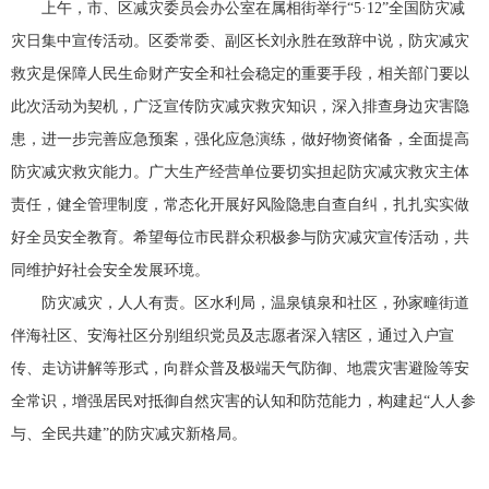
上午，市、区减灾委员会办公室在属相街举行“5·12”全国防灾减
灾日集中宣传活动。区委常委、副区长刘永胜在致辞中说，防灾减灾
救灾是保障人民生命财产安全和社会稳定的重要手段，相关部门要以
此次活动为契机，广泛宣传防灾减灾救灾知识，深入排查身边灾害隐
患，进一步完善应急预案，强化应急演练，做好物资储备，全面提高
防灾减灾救灾能力。广大生产经营单位要切实担起防灾减灾救灾主体
责任，健全管理制度，常态化开展好风险隐患自查自纠，扎扎实实做
好全员安全教育。希望每位市民群众积极参与防灾减灾宣传活动，共
同维护好社会安全发展环境。
防灾减灾，人人有责。区水利局，温泉镇泉和社区，孙家疃街道
伴海社区、安海社区分别组织党员及志愿者深入辖区，通过入户宣
传、走访讲解等形式，向群众普及极端天气防御、地震灾害避险等安
全常识，增强居民对抵御自然灾害的认知和防范能力，构建起“人人参
与、全民共建”的防灾减灾新格局。